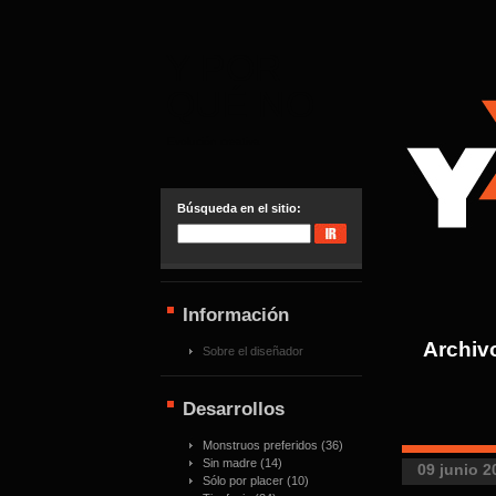
Y POR
QUÉ NO
Evolución creativa
Búsqueda en el sitio:
Información
Archivo
Sobre el diseñador
Desarrollos
Monstruos preferidos
(36)
Sin madre
(14)
09 junio 2
Sólo por placer
(10)