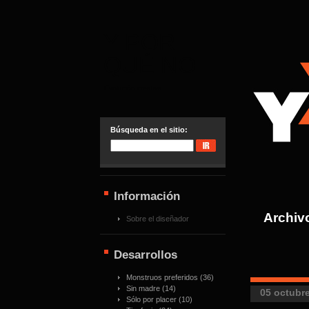
Y POR
QUÉ NO
Evolución creativa
Búsqueda en el sitio:
Información
Archiv
Sobre el diseñador
Desarrollos
Monstruos preferidos
(36)
Sin madre
(14)
05 octubr
Sólo por placer
(10)