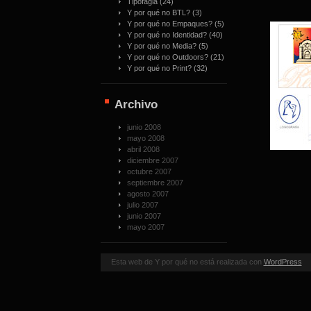
Tipofagia
(24)
Y por qué no BTL?
(3)
Y por qué no Empaques?
(5)
Y por qué no Identidad?
(40)
Y por qué no Media?
(5)
Y por qué no Outdoors?
(21)
Y por qué no Print?
(32)
Archivo
junio 2008
mayo 2008
abril 2008
diciembre 2007
octubre 2007
septiembre 2007
agosto 2007
julio 2007
junio 2007
mayo 2007
Esta web de Y por qué no está realizada con
WordPress