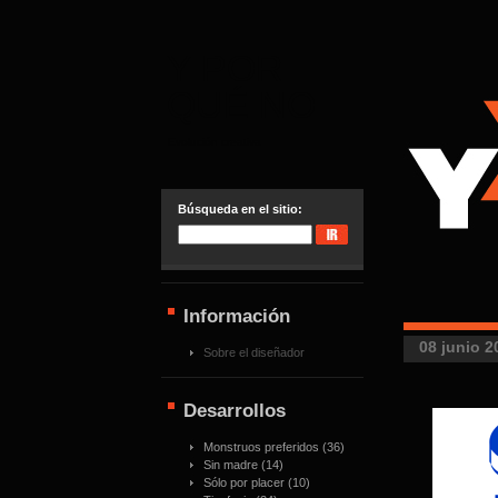
Y POR
QUÉ NO
Evolución creativa
Búsqueda en el sitio:
Información
08 junio 2
Sobre el diseñador
Desarrollos
Monstruos preferidos
(36)
Sin madre
(14)
Sólo por placer
(10)