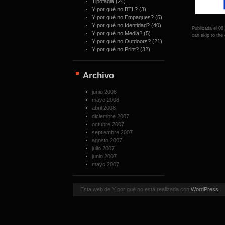
Tipofagia
(24)
Y por qué no BTL?
(3)
Y por qué no Empaques?
(5)
Y por qué no Identidad?
(40)
Publicada el 08
Y por qué no Media?
(5)
can skip to the 
Y por qué no Outdoors?
(21)
Y por qué no Print?
(32)
Archivo
junio 2008
mayo 2008
abril 2008
diciembre 2007
octubre 2007
septiembre 2007
agosto 2007
julio 2007
junio 2007
mayo 2007
Esta web de Y por qué no está realizada con
WordPress