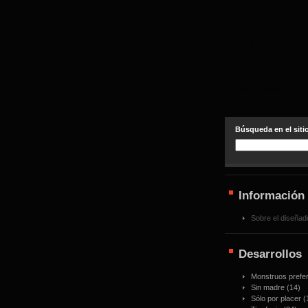
Y POR
QUÉ N
Evolución creativa
Búsqueda en el siti
Información
Sobre el diseñad
Desarrollos
Monstruos prefer
Sin madre
(14)
Sólo por placer
(