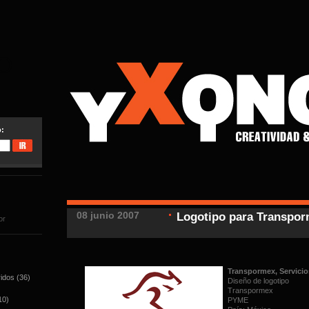
O
o:
08 junio 2007
Logotipo para Transpor
or
Transpormex, Servicio
idos
(36)
Diseño de logotipo
Transpormex
10)
PYME