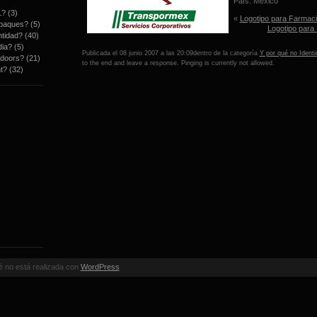
País: México
L?
(3)
«
Logotipo para Farmaci
mpaques?
(5)
Logotipo para
ntidad?
(40)
dia?
(5)
Publicada el 08 junio 2007 a las 20:09dentro de la categoría
Y por qué no Ident
tdoors?
(21)
to the end and leave a response. Pinging is currently not allowed.
t?
(32)
é no está realizada con
WordPress