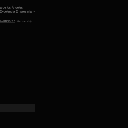
a de los Ángeles
 Excelencia Empresarial
»
idad?
RSS 2.0
. You can skip