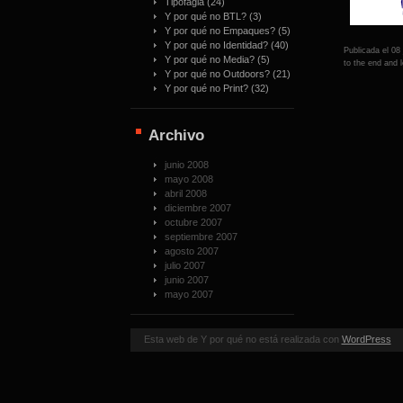
Tipofagia
(24)
Y por qué no BTL?
(3)
Y por qué no Empaques?
(5)
Y por qué no Identidad?
(40)
Publicada el 08
Y por qué no Media?
(5)
to the end and l
Y por qué no Outdoors?
(21)
Y por qué no Print?
(32)
Archivo
junio 2008
mayo 2008
abril 2008
diciembre 2007
octubre 2007
septiembre 2007
agosto 2007
julio 2007
junio 2007
mayo 2007
Esta web de Y por qué no está realizada con
WordPress