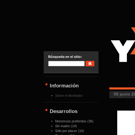
Y POR
QUÉ NO
Evolución creativa
Búsqueda en el sitio:
Información
08 junio 2
Sobre el diseñador
Desarrollos
Monstruos preferidos
(36)
Sin madre
(14)
Sólo por placer
(10)