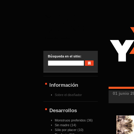
Y POR
QUÉ NO
Evolución creativa
Búsqueda en el sitio:
Información
01 junio 2
Sobre el diseñador
Desarrollos
Monstruos preferidos
(36)
Sin madre
(14)
Sólo por placer
(10)