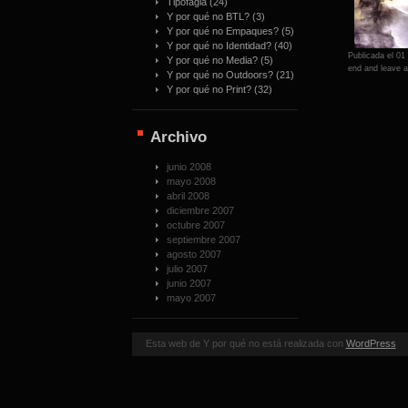
Tipofagia
(24)
Y por qué no BTL?
(3)
Y por qué no Empaques?
(5)
Y por qué no Identidad?
(40)
Publicada el 01
Y por qué no Media?
(5)
end and leave a 
Y por qué no Outdoors?
(21)
Y por qué no Print?
(32)
Archivo
junio 2008
mayo 2008
abril 2008
diciembre 2007
octubre 2007
septiembre 2007
agosto 2007
julio 2007
junio 2007
mayo 2007
Esta web de Y por qué no está realizada con
WordPress