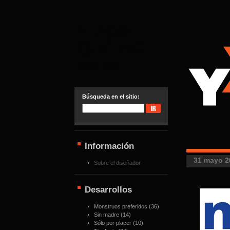
Y POR
QUÉ NO
Evolución creativa
Búsqueda en el sitio:
Información
31 mayo 2
Sobre el diseñador
Desarrollos
Monstruos preferidos
(36)
Sin madre
(14)
Sólo por placer
(10)