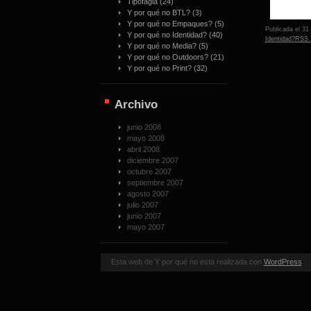
Tipofagia
(24)
Y por qué no BTL?
(3)
Y por qué no Empaques?
(5)
Publicada el 31
Y por qué no Identidad?
(40)
Identidad?
RSS 
Y por qué no Media?
(5)
Y por qué no Outdoors?
(21)
Y por qué no Print?
(32)
Archivo
junio 2008
mayo 2008
abril 2008
diciembre 2007
octubre 2007
septiembre 2007
agosto 2007
julio 2007
junio 2007
mayo 2007
Esta web de Y por qué no está realizada con
WordPress